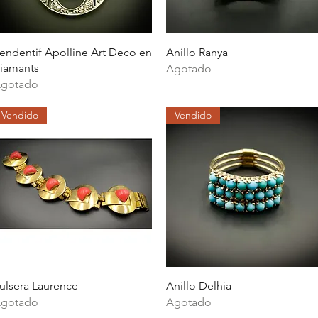
Vista rápida
Vista rápida
endentif Apolline Art Deco en
Anillo Ranya
iamants
Agotado
gotado
Vendido
Vendido
Vista rápida
Vista rápida
ulsera Laurence
Anillo Delhia
gotado
Agotado