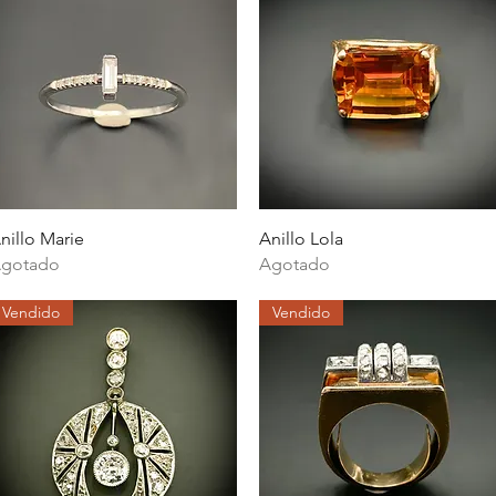
Vista rápida
Vista rápida
nillo Marie
Anillo Lola
gotado
Agotado
Vendido
Vendido