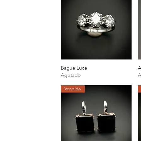
Vista rápida
Bague Luce
A
Agotado
A
Vendido