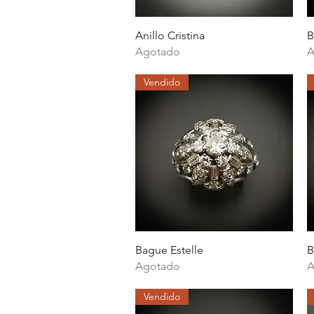
Vista rápida
Anillo Cristina
B
Agotado
A
Vendido
Vista rápida
Bague Estelle
B
Agotado
A
Vendido