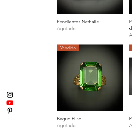
Vista rápida
Pendientes Nathalie
P
d
Agotado
A
Vendido
Vista rápida
Bague Elise
P
Agotado
A