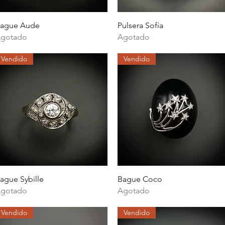
Vista rápida
Vista rápida
ague Aude
Pulsera Sofía
gotado
Agotado
Vendido
Vendido
Vista rápida
Vista rápida
ague Sybille
Bague Coco
gotado
Agotado
Vendido
Vendido