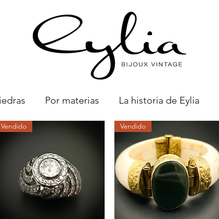
iedras
Por materias
La historia de Eylia
Vendido
Vendido