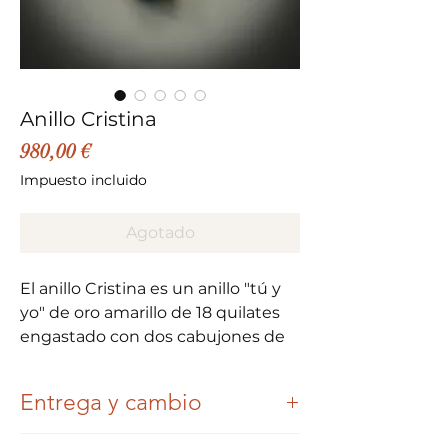
Anillo Cristina
Precio
980,00 €
Impuesto incluido
Agotado
El anillo Cristina es un anillo "tú y
yo" de oro amarillo de 18 quilates
engastado con dos cabujones de
zafiros estrella, lo que lo hace aún
más romántico y elegante.
Entrega y cambio
Una vez realizado y pagado su pedido,