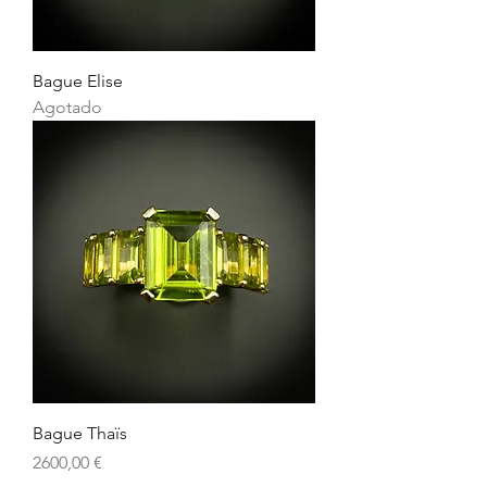
Bague Elise
Agotado
Bague Thaïs
Precio
2600,00 €