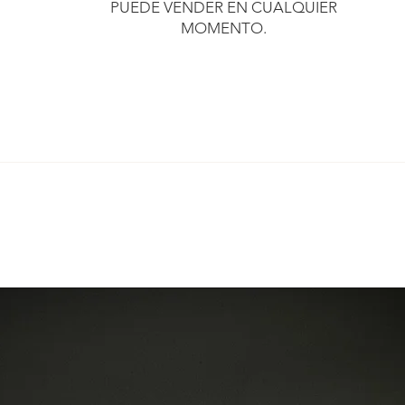
PUEDE VENDER EN CUALQUIER
MOMENTO.
​
comprometemos a enviarle su compra en un plazo de 3 días lab
; simplemente le pedimos que respete ciertas condiciones.
to, certificada y sometida a una inspección técnica antes de ser
un número de seguimiento para que pueda seguirlo.
que no podemos garantizar que estén en estado "nuevo".
a Unión Europea y puede enviarlas a cualquier otro país previa so
 haber huellas en el metal y en las piedras, que forman parte 