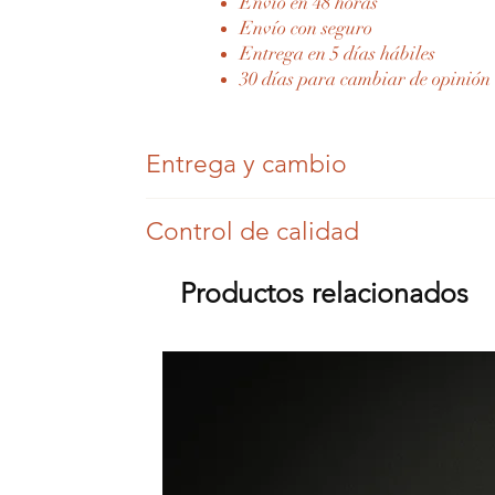
Envío en 48 horas
Envío con seguro
Entrega en 5 días hábiles
30 días para cambiar de opinión
Entrega y cambio
Una vez realizado y pagado su pedido, nos 
Control de calidad
Dispone de 30 días para cambiar de opinión
Cada joya Eylia es autentificada por un exper
Productos relacionados
Una vez enviado su pedido, le enviaremos 
Las joyas Eylia son joyas antiguas, por lo 
Eylia envía sus joyas a todos los países de l
Se comprueban todos los engastes, pero puede