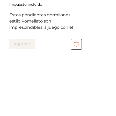
Impuesto incluido
Estos pendientes dormilones
estilo Pomellato son
imprescindibles, a juego con el
anillo Perrine:
Agotado
https://www.eylia-
vintage.com/product-page/bague-
perrine-topaze-blue-london
Y como ella, son muy asequibles.
Excelente estado.
Peso: 5,6 gramos
Metal: oro amarillo de 18 quilates