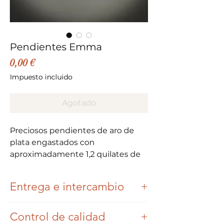
Pendientes Emma
Precio
0,00 €
Impuesto incluido
Agotado
Preciosos pendientes de aro de
plata engastados con
aproximadamente 1,2 quilates de
tanzanitas en un color lila muy
bonito.
Entrega e intercambio
La tanzanita es una variedad de
Una vez que se haya realizado y
piedra descubierta en 1967 en
Control de calidad
pagado su pedido, nos