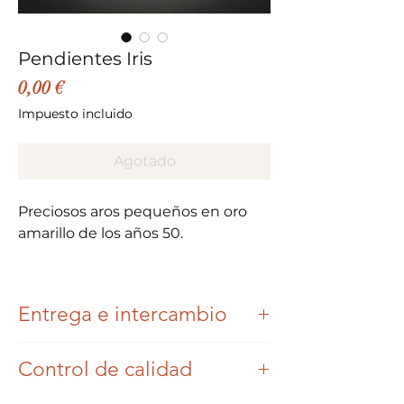
Pendientes Iris
Precio
0,00 €
Impuesto incluido
Agotado
Preciosos aros pequeños en oro
amarillo de los años 50.
Mi favorito, el cincelado muy
bonito que se hizo sobre el oro y
Entrega e intercambio
que le da toda su originalidad.
Una vez que se haya realizado y
Excelente estado.
Control de calidad
pagado su pedido, nos
comprometemos a enviarle su compra