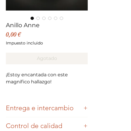
Anillo Anne
Precio
0,00 €
Impuesto incluido
Agotado
¡Estoy encantada con este
magnífico hallazgo!
El anillo Anne es una creación
reciente en la mente de
Entrega e intercambio
diseñadoras como Valérie
Danenberg
Una vez que se haya realizado y
https://danenberg.fr/products/bag
Control de calidad
pagado su pedido, nos
ue-bandeau-centre-mathis-pm