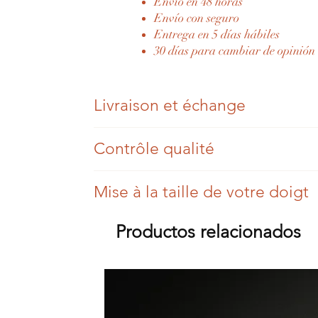
Envío en 48 horas
Envío con seguro
Entrega en 5 días hábiles
30 días para cambiar de opinión
Livraison et échange
Une fois votre commande passée et payée, n
Contrôle qualité
Vous disposez de 30 jours pour changer d'
Chaque bijou Eylia est authentifié par un exp
Mise à la taille de votre doigt
Une fois envoyée, nous vous transmettons le n
Les bijoux Eylia sont des bijoux anciens, no
Pour une différence de trois tailles (de plus o
Productos relacionados
Eylia livre ses bijoux dans tous les pays de
Tous les sertis sont vérifiés, mais il peut y av
Au-delà de trois tailles, la prestation vous s