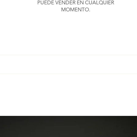
PUEDE VENDER EN CUALQUIER
MOMENTO.
​
ous nous engageons à vous envoyer votre achat dans un délai 
avis, nous vous demandons simplement de respecter certaines
c
ert, certifié et subit un contrôle technique avant d'être mis en v
uméro de suivi afin que vous puissiez la suivre à la trace.
us ne pouvons donc pas vous garantir un état "neuf".
u de moins), Eylia vous offre la mise à taille.
 l'Union Européenne et peut sur demande livrer dans n'importe q
oir des traces sur le métal et sur les pierres, qui font parties de l
era facturée après proposition d’un devis.