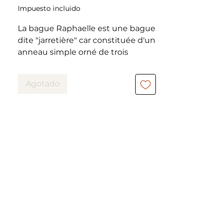
Impuesto incluido
La bague Raphaelle est une bague
dite "jarretière" car constituée d'un
anneau simple orné de trois
pierres alignées.
Agotado
Elle n'est que pureté et élégance
avec ces 3 diamants d'une très
belle qualité qui scintillent
magnifiquement.
L' anneau est en en or blanc (18K)
ornée d'1 diamant central taille
ancienne de 0,7 carat rond épaulé
par 2 diamants taille ancienne de
0,3 carat.
Les 3 diamants sont d'une très