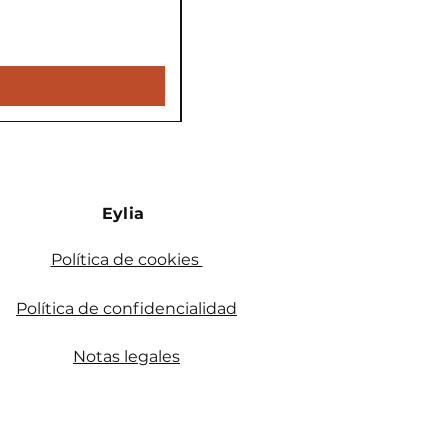
Precio
5900,00 €
Impuesto incluido
Eylia
Política de cookies
Política de confidencialidad
Notas legales